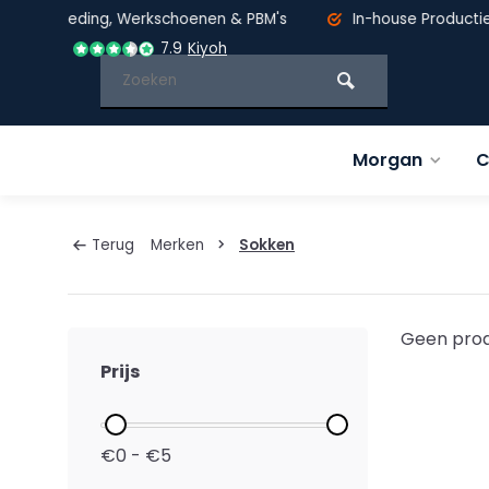
kleding, Werkschoenen & PBM's
In-house Productie & DT
7.9
Kiyoh
Morgan
C
Terug
Merken
Sokken
Geen prod
Prijs
€0 - €5