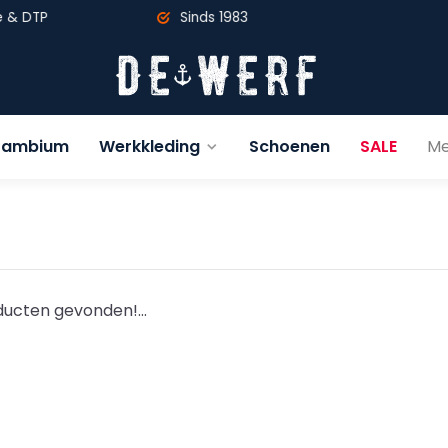
P
Sinds 1983
ambium
Werkkleding
Schoenen
SALE
Me
ucten gevonden!...