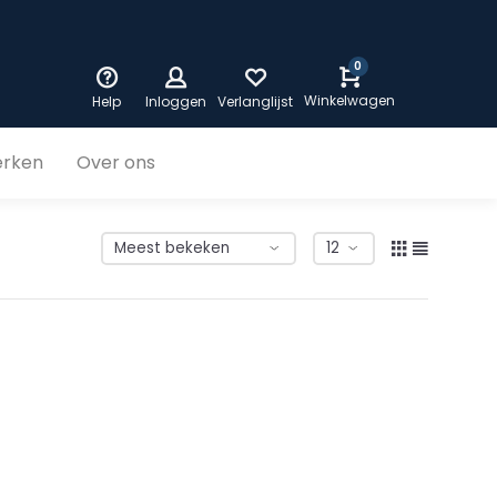
0
Winkelwagen
Help
Inloggen
Verlanglijst
rken
Over ons