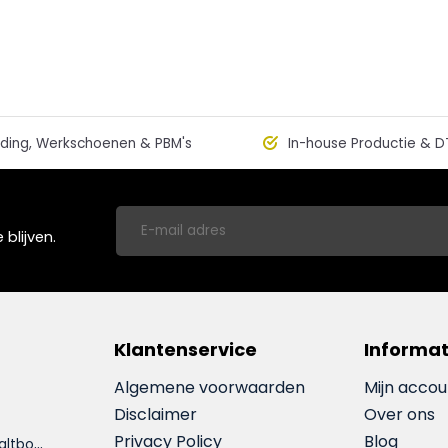
ding, Werkschoenen & PBM's
In-house Productie & D
blijven.
Klantenservice
Informat
Algemene voorwaarden
Mijn accou
Disclaimer
Over ons
Privacy Policy
Blog
i
nfo@dewerfzaltbommel.nl