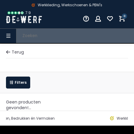
Werkkleding, Werkschoenen & PBM's
7.9
0
Terug
Filters
Geen producten
gevonden!...
edrukken én Vermaken
Werkkleding, Wer