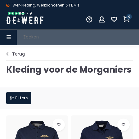
Werkkleding, Werkschoenen & PBM's
7.9
0
Terug
Kleding voor de Morganiers
Filters