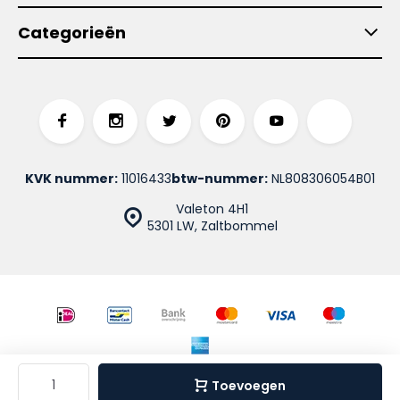
Categorieën
KVK nummer:
11016433
btw-nummer:
NL808306054B01
Valeton 4H1
5301 LW, Zaltbommel
© De Werf Werkkleding Store
Sitemap
Toevoegen