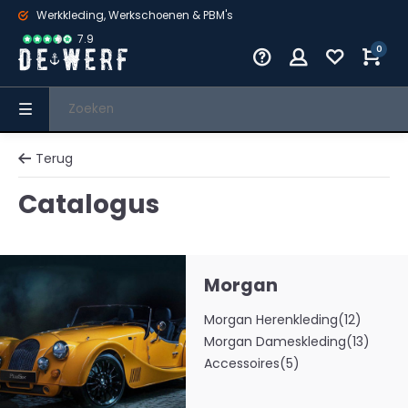
Werkkleding, Werkschoenen & PBM's
7.9
0
Terug
Catalogus
Morgan
Morgan Herenkleding
(12)
Morgan Dameskleding
(13)
Accessoires
(5)